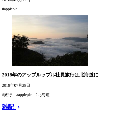
#appleple
2018年のアップルップル社員旅行は北海道に
2018年07月28日
#旅行 #appleple #北海道
雑記
chevron_right