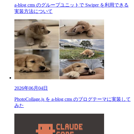
a-blog cms のグループユニットで Swiper を利用できる
実装方法について
2026年06月04日
PhotoCollage.js を a-blog cms のブログテーマに実装して
みた