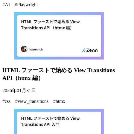
#AI #Playwright
HTML ファーストで始める View Transitions
API（htmx 編）
2026年01月31日
#css #view_transitions #htmx