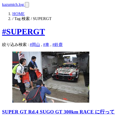
kazumich.log
HOME
/ Tag 検索 / SUPERGT
#SUPERGT
絞り込み検索
:
#岡山
,
#車
,
#鈴鹿
SUPER GT Rd.4 SUGO GT 300km RACE に行