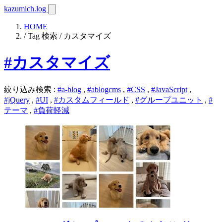
kazumich.log
HOME
/ Tag 検索 / カスタマイズ
#カスタマイズ
絞り込み検索
:
#a-blog
,
#ablogcms
,
#CSS
,
#JavaScript
,
#jQuery
,
#UI
,
#カスタムフィールド
,
#グループユニット
,
#
テーマ
,
#負荷軽減