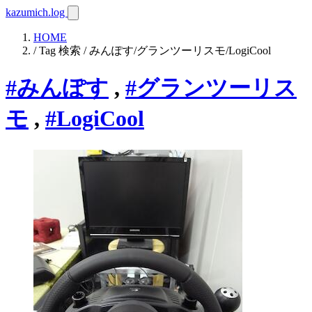
kazumich.log
HOME
/ Tag 検索 / みんぽす/グランツーリスモ/LogiCool
#みんぽす
,
#グランツーリス
モ
,
#LogiCool