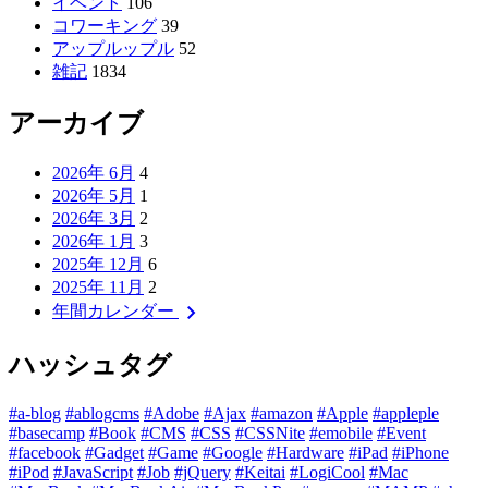
イベント
106
コワーキング
39
アップルップル
52
雑記
1834
アーカイブ
2026年 6月
4
2026年 5月
1
2026年 3月
2
2026年 1月
3
2025年 12月
6
2025年 11月
2
chevron_right
年間カレンダー
ハッシュタグ
#a-blog
#ablogcms
#Adobe
#Ajax
#amazon
#Apple
#appleple
#basecamp
#Book
#CMS
#CSS
#CSSNite
#emobile
#Event
#facebook
#Gadget
#Game
#Google
#Hardware
#iPad
#iPhone
#iPod
#JavaScript
#Job
#jQuery
#Keitai
#LogiCool
#Mac