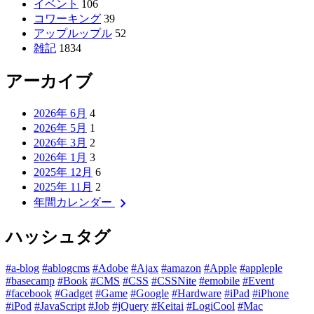
イベント
106
コワーキング
39
アップルップル
52
雑記
1834
アーカイブ
2026年 6月
4
2026年 5月
1
2026年 3月
2
2026年 1月
3
2025年 12月
6
2025年 11月
2
chevron_right
年間カレンダー
ハッシュタグ
#a-blog
#ablogcms
#Adobe
#Ajax
#amazon
#Apple
#appleple
#basecamp
#Book
#CMS
#CSS
#CSSNite
#emobile
#Event
#facebook
#Gadget
#Game
#Google
#Hardware
#iPad
#iPhone
#iPod
#JavaScript
#Job
#jQuery
#Keitai
#LogiCool
#Mac