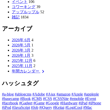
イベント
106
コワーキング
39
アップルップル
52
雑記
1834
アーカイブ
2026年 6月
4
2026年 5月
1
2026年 3月
2
2026年 1月
3
2025年 12月
6
2025年 11月
2
chevron_right
年間カレンダー
ハッシュタグ
#a-blog
#ablogcms
#Adobe
#Ajax
#amazon
#Apple
#appleple
#basecamp
#Book
#CMS
#CSS
#CSSNite
#emobile
#Event
#facebook
#Gadget
#Game
#Google
#Hardware
#iPad
#iPhone
#iPod
#JavaScript
#Job
#jQuery
#Keitai
#LogiCool
#Mac