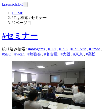
kazumich.log
HOME
/ Tag 検索 / セミナー
/ 2ページ目
#セミナー
絞り込み検索
:
#ablogcms
,
#CPI
,
#CSS
,
#CSSNite
,
#Jimdo
,
#SEO
,
#wcan
,
#勉強会
,
#名古屋
,
#大阪
,
#東京
,
#高松