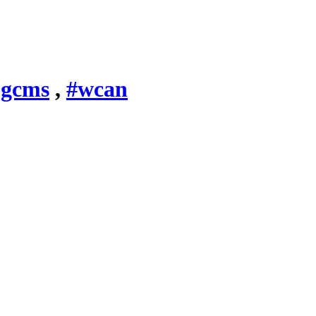
ogcms
,
#wcan