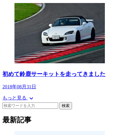
初めて鈴鹿サーキットを走ってきました
2018年08月31日
expand_more
もっと見る
検索
最新記事