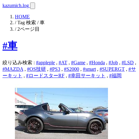
kazumich.log
HOME
/ Tag 検索 / 車
/ 2ページ目
#車
絞り込み検索
:
#appleple
,
#AT
,
#Game
,
#Honda
,
#Job
,
#LSD
,
#MAZDA
,
#OS技研
,
#PS3
,
#S2000
,
#smart
,
#SUPERGT
,
#サ
ーキット
,
#ロードスターRF
,
#幸田サーキット
,
#福岡