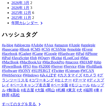
2026年 3月
2
2026年 1月
3
2025年 12月
6
2025年 11月
2
chevron_right
年間カレンダー
ハッシュタグ
#a-blog
#ablogcms
#Adobe
#Ajax
#amazon
#Apple
#appleple
#basecamp
#Book
#CMS
#CSS
#CSSNite
#emobile
#Event
#facebook
#Gadget
#Game
#Google
#Hardware
#iPad
#iPhone
#iPod
#JavaScript
#Job
#jQuery
#Keitai
#LogiCool
#Mac
#MacBook
#MacBookAir
#MacBookPro
#macosx
#MAMP
#php
#PowerBook
#PS3
#rss
#S2000
#Server
#Service
#Site
#SoftBank
#Software
#SONY
#SUPERGT
#Twitter
#Ustream
#WCAN
#WebService
#Windows
#みんぽす
#カスタマイズ
#カメラ
#グ
ランツーリスモ
#コワーキング
#セミナー
#テーマ
#ディスプ
レイ
#ベースキャンプ名古屋
#ベータ版
#モジュール
#ルップ
ル
#勉強会
#名古屋
#大阪
#岡山
#札幌
#東京
#犬
#福岡
#車
#
静岡
#高松
chevron_right
すべてのタグを見る