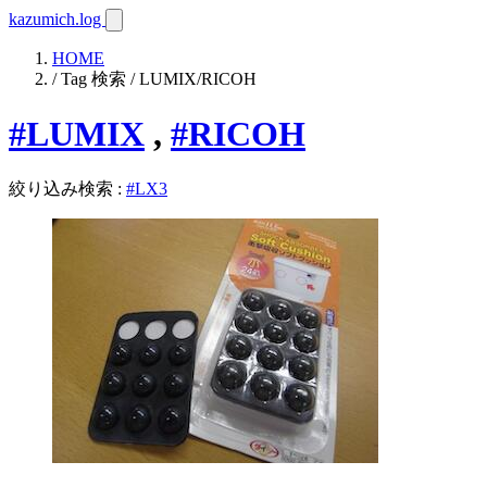
kazumich.log
HOME
/ Tag 検索 / LUMIX/RICOH
#LUMIX
,
#RICOH
絞り込み検索
:
#LX3