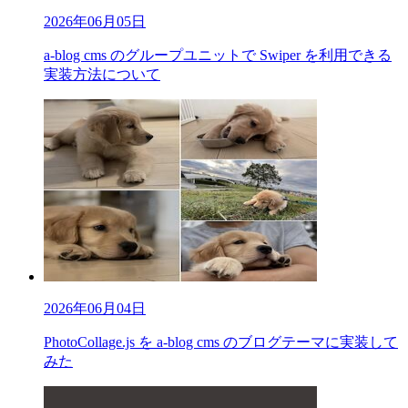
2026年06月05日
a-blog cms のグループユニットで Swiper を利用できる
実装方法について
2026年06月04日
PhotoCollage.js を a-blog cms のブログテーマに実装して
みた