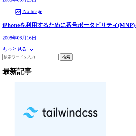
broken_image
No Image
iPhoneを利用するために番号ポータビリティ(MNP
2008年06月16日
expand_more
もっと見る
検索
最新記事