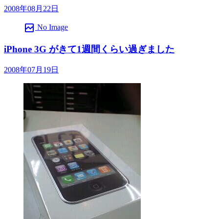
2008年08月22日
broken_image
No Image
iPhone 3G がきて1週間くらい過ぎました
2008年07月19日