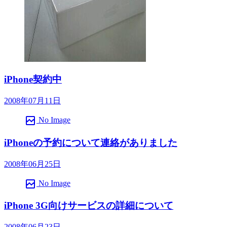
iPhone契約中
2008年07月11日
broken_image
No Image
iPhoneの予約について連絡がありました
2008年06月25日
broken_image
No Image
iPhone 3G向けサービスの詳細について
2008年06月23日