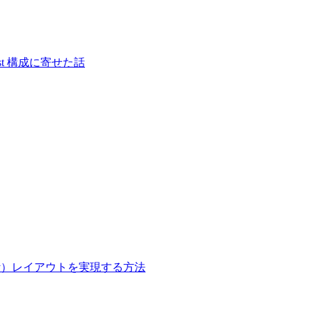
S-first 構成に寄せた話
onry）レイアウトを実現する方法