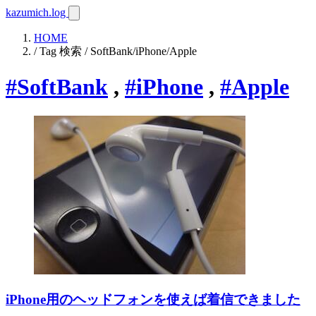
kazumich.log
HOME
/ Tag 検索 / SoftBank/iPhone/Apple
#SoftBank
,
#iPhone
,
#Apple
iPhone用のヘッドフォンを使えば着信できました