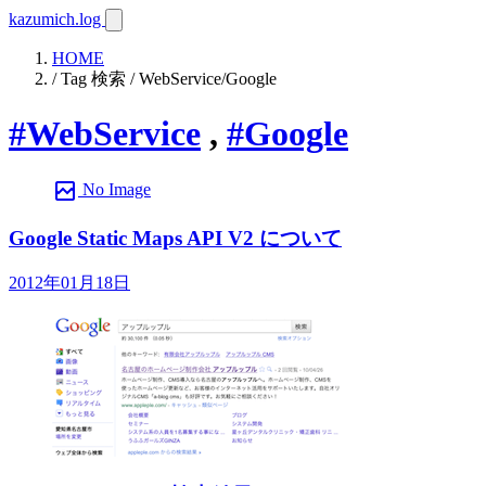
kazumich.log
HOME
/ Tag 検索 / WebService/Google
#WebService
,
#Google
broken_image
No Image
Google Static Maps API V2 について
2012年01月18日