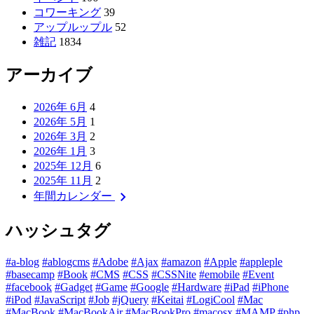
コワーキング
39
アップルップル
52
雑記
1834
アーカイブ
2026年 6月
4
2026年 5月
1
2026年 3月
2
2026年 1月
3
2025年 12月
6
2025年 11月
2
chevron_right
年間カレンダー
ハッシュタグ
#a-blog
#ablogcms
#Adobe
#Ajax
#amazon
#Apple
#appleple
#basecamp
#Book
#CMS
#CSS
#CSSNite
#emobile
#Event
#facebook
#Gadget
#Game
#Google
#Hardware
#iPad
#iPhone
#iPod
#JavaScript
#Job
#jQuery
#Keitai
#LogiCool
#Mac
#MacBook
#MacBookAir
#MacBookPro
#macosx
#MAMP
#php