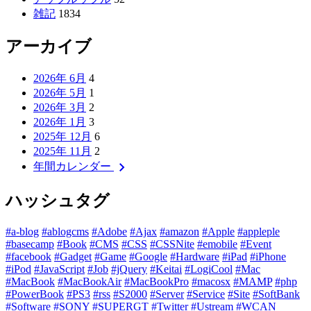
雑記
1834
アーカイブ
2026年 6月
4
2026年 5月
1
2026年 3月
2
2026年 1月
3
2025年 12月
6
2025年 11月
2
chevron_right
年間カレンダー
ハッシュタグ
#a-blog
#ablogcms
#Adobe
#Ajax
#amazon
#Apple
#appleple
#basecamp
#Book
#CMS
#CSS
#CSSNite
#emobile
#Event
#facebook
#Gadget
#Game
#Google
#Hardware
#iPad
#iPhone
#iPod
#JavaScript
#Job
#jQuery
#Keitai
#LogiCool
#Mac
#MacBook
#MacBookAir
#MacBookPro
#macosx
#MAMP
#php
#PowerBook
#PS3
#rss
#S2000
#Server
#Service
#Site
#SoftBank
#Software
#SONY
#SUPERGT
#Twitter
#Ustream
#WCAN