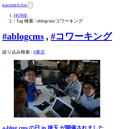
kazumich.log
HOME
/ Tag 検索 / ablogcms/コワーキング
#ablogcms
,
#コワーキング
絞り込み検索
:
#東京
a-blog cms の日 in 埼玉 が開催されました