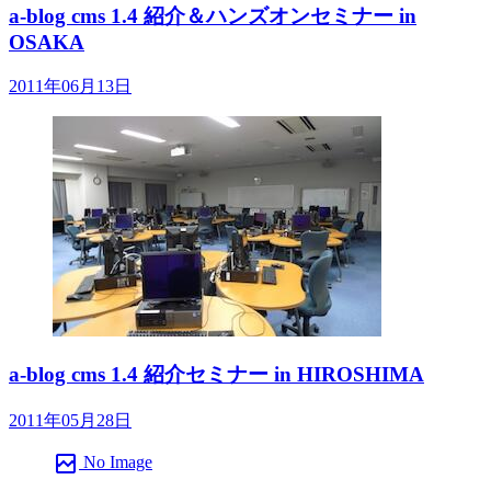
a-blog cms 1.4 紹介＆ハンズオンセミナー in
OSAKA
2011年06月13日
a-blog cms 1.4 紹介セミナー in HIROSHIMA
2011年05月28日
broken_image
No Image