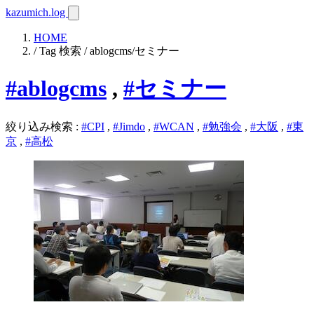
kazumich.log
HOME
/ Tag 検索 / ablogcms/セミナー
#ablogcms
,
#セミナー
絞り込み検索
:
#CPI
,
#Jimdo
,
#WCAN
,
#勉強会
,
#大阪
,
#東
京
,
#高松