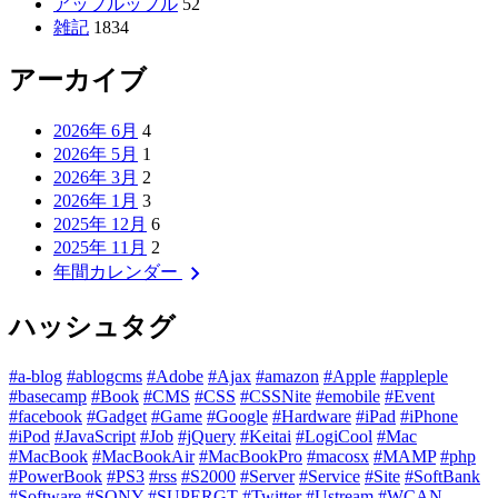
アップルップル
52
雑記
1834
アーカイブ
2026年 6月
4
2026年 5月
1
2026年 3月
2
2026年 1月
3
2025年 12月
6
2025年 11月
2
chevron_right
年間カレンダー
ハッシュタグ
#a-blog
#ablogcms
#Adobe
#Ajax
#amazon
#Apple
#appleple
#basecamp
#Book
#CMS
#CSS
#CSSNite
#emobile
#Event
#facebook
#Gadget
#Game
#Google
#Hardware
#iPad
#iPhone
#iPod
#JavaScript
#Job
#jQuery
#Keitai
#LogiCool
#Mac
#MacBook
#MacBookAir
#MacBookPro
#macosx
#MAMP
#php
#PowerBook
#PS3
#rss
#S2000
#Server
#Service
#Site
#SoftBank
#Software
#SONY
#SUPERGT
#Twitter
#Ustream
#WCAN