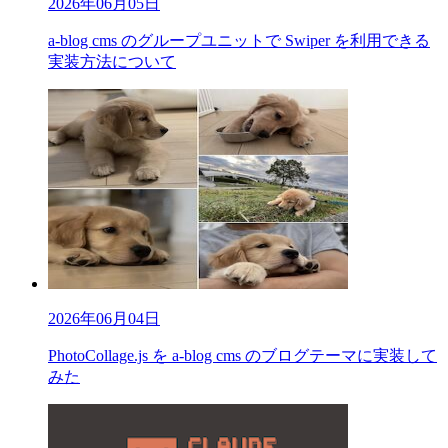
2026年06月05日
a-blog cms のグループユニットで Swiper を利用できる
実装方法について
2026年06月04日
PhotoCollage.js を a-blog cms のブログテーマに実装して
みた