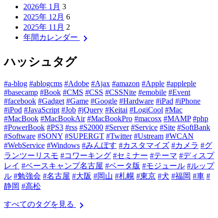
2026年 1月
3
2025年 12月
6
2025年 11月
2
chevron_right
年間カレンダー
ハッシュタグ
#a-blog
#ablogcms
#Adobe
#Ajax
#amazon
#Apple
#appleple
#basecamp
#Book
#CMS
#CSS
#CSSNite
#emobile
#Event
#facebook
#Gadget
#Game
#Google
#Hardware
#iPad
#iPhone
#iPod
#JavaScript
#Job
#jQuery
#Keitai
#LogiCool
#Mac
#MacBook
#MacBookAir
#MacBookPro
#macosx
#MAMP
#php
#PowerBook
#PS3
#rss
#S2000
#Server
#Service
#Site
#SoftBank
#Software
#SONY
#SUPERGT
#Twitter
#Ustream
#WCAN
#WebService
#Windows
#みんぽす
#カスタマイズ
#カメラ
#グ
ランツーリスモ
#コワーキング
#セミナー
#テーマ
#ディスプ
レイ
#ベースキャンプ名古屋
#ベータ版
#モジュール
#ルップ
ル
#勉強会
#名古屋
#大阪
#岡山
#札幌
#東京
#犬
#福岡
#車
#
静岡
#高松
chevron_right
すべてのタグを見る