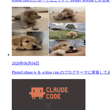
a-blog cms のグループユニットで Swiper を利用で
2026年06月04日
PhotoCollage.js を a-blog cms のブログテーマに実装し