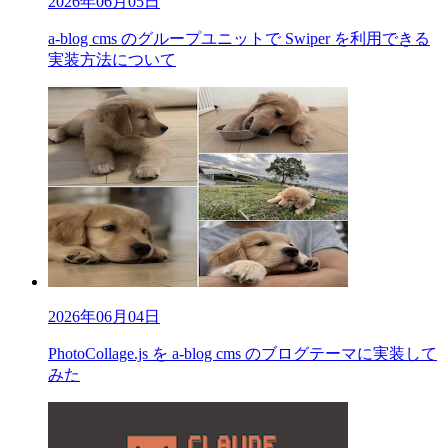
2026年06月05日
a-blog cms のグループユニットで Swiper を利用できる
実装方法について
2026年06月04日
PhotoCollage.js を a-blog cms のブログテーマに実装して
みた