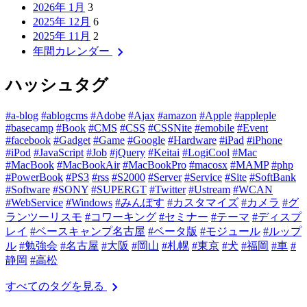
2026年 1月
3
2025年 12月
6
2025年 11月
2
chevron_right
年間カレンダー
ハッシュタグ
#a-blog
#ablogcms
#Adobe
#Ajax
#amazon
#Apple
#appleple
#basecamp
#Book
#CMS
#CSS
#CSSNite
#emobile
#Event
#facebook
#Gadget
#Game
#Google
#Hardware
#iPad
#iPhone
#iPod
#JavaScript
#Job
#jQuery
#Keitai
#LogiCool
#Mac
#MacBook
#MacBookAir
#MacBookPro
#macosx
#MAMP
#php
#PowerBook
#PS3
#rss
#S2000
#Server
#Service
#Site
#SoftBank
#Software
#SONY
#SUPERGT
#Twitter
#Ustream
#WCAN
#WebService
#Windows
#みんぽす
#カスタマイズ
#カメラ
#グ
ランツーリスモ
#コワーキング
#セミナー
#テーマ
#ディスプ
レイ
#ベースキャンプ名古屋
#ベータ版
#モジュール
#ルップ
ル
#勉強会
#名古屋
#大阪
#岡山
#札幌
#東京
#犬
#福岡
#車
#
静岡
#高松
chevron_right
すべてのタグを見る