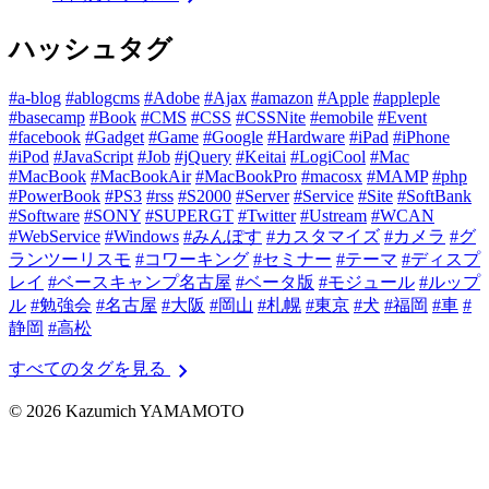
ハッシュタグ
#a-blog
#ablogcms
#Adobe
#Ajax
#amazon
#Apple
#appleple
#basecamp
#Book
#CMS
#CSS
#CSSNite
#emobile
#Event
#facebook
#Gadget
#Game
#Google
#Hardware
#iPad
#iPhone
#iPod
#JavaScript
#Job
#jQuery
#Keitai
#LogiCool
#Mac
#MacBook
#MacBookAir
#MacBookPro
#macosx
#MAMP
#php
#PowerBook
#PS3
#rss
#S2000
#Server
#Service
#Site
#SoftBank
#Software
#SONY
#SUPERGT
#Twitter
#Ustream
#WCAN
#WebService
#Windows
#みんぽす
#カスタマイズ
#カメラ
#グ
ランツーリスモ
#コワーキング
#セミナー
#テーマ
#ディスプ
レイ
#ベースキャンプ名古屋
#ベータ版
#モジュール
#ルップ
ル
#勉強会
#名古屋
#大阪
#岡山
#札幌
#東京
#犬
#福岡
#車
#
静岡
#高松
chevron_right
すべてのタグを見る
© 2026 Kazumich YAMAMOTO