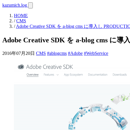
kazumich.log
HOME
/
CMS
/
Adobe Creative SDK を a-blog cms に導入し P
Adobe Creative SDK を a-blog
2016年07月20日
CMS
#ablogcms
#Adobe
#WebService