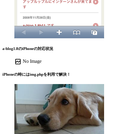
a-blog1.8のiPhoneの対応状況
broken_image
No Image
iPhoneの時にはimg.phpを利用で解決！