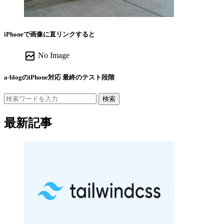
iPhoneで画像に直リンクすると
broken_image
No Image
a-blogのiPhone対応 最終のテスト段階
検索
最新記事