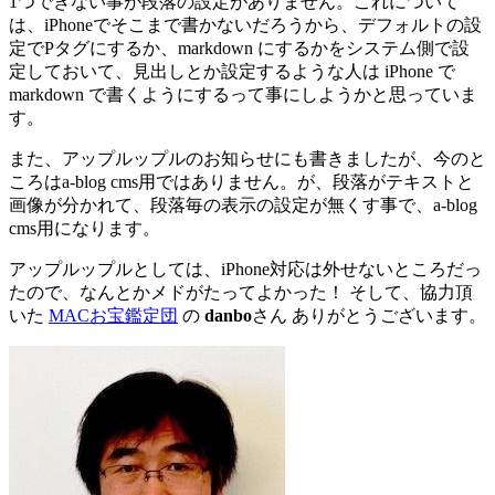
1つできない事が段落の設定がありません。これについて
は、iPhoneでそこまで書かないだろうから、デフォルトの設
定でPタグにするか、markdown にするかをシステム側で設
定しておいて、見出しとか設定するような人は iPhone で
markdown で書くようにするって事にしようかと思っていま
す。
また、アップルップルのお知らせにも書きましたが、今のと
ころはa-blog cms用ではありません。が、段落がテキストと
画像が分かれて、段落毎の表示の設定が無くす事で、a-blog
cms用になります。
アップルップルとしては、iPhone対応は外せないところだっ
たので、なんとかメドがたってよかった！ そして、協力頂
いた
MACお宝鑑定団
の
danbo
さん ありがとうございます。