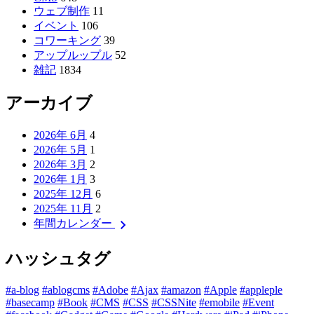
ウェブ制作
11
イベント
106
コワーキング
39
アップルップル
52
雑記
1834
アーカイブ
2026年 6月
4
2026年 5月
1
2026年 3月
2
2026年 1月
3
2025年 12月
6
2025年 11月
2
chevron_right
年間カレンダー
ハッシュタグ
#a-blog
#ablogcms
#Adobe
#Ajax
#amazon
#Apple
#appleple
#basecamp
#Book
#CMS
#CSS
#CSSNite
#emobile
#Event