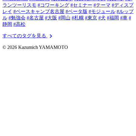
ランツーリスモ
#コワーキング
#セミナー
#テーマ
#ディスプ
レイ
#ベースキャンプ名古屋
#ベータ版
#モジュール
#ルップ
ル
#勉強会
#名古屋
#大阪
#岡山
#札幌
#東京
#犬
#福岡
#車
#
静岡
#高松
chevron_right
すべてのタグを見る
© 2026 Kazumich YAMAMOTO