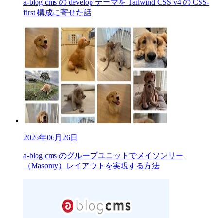
a-blog cms の develop テーマを Tailwind CSS v4 の CSS-
first 構成に寄せた話
2026年06月26日
a-blog cms のグループユニットでメイソンリー
（Masonry）レイアウトを実現する方法