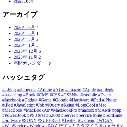
雑記
1834
アーカイブ
2026年 6月
4
2026年 5月
1
2026年 3月
2
2026年 1月
3
2025年 12月
6
2025年 11月
2
chevron_right
年間カレンダー
ハッシュタグ
#a-blog
#ablogcms
#Adobe
#Ajax
#amazon
#Apple
#appleple
#basecamp
#Book
#CMS
#CSS
#CSSNite
#emobile
#Event
#facebook
#Gadget
#Game
#Google
#Hardware
#iPad
#iPhone
#iPod
#JavaScript
#Job
#jQuery
#Keitai
#LogiCool
#Mac
#MacBook
#MacBookAir
#MacBookPro
#macosx
#MAMP
#php
#PowerBook
#PS3
#rss
#S2000
#Server
#Service
#Site
#SoftBank
#Software
#SONY
#SUPERGT
#Twitter
#Ustream
#WCAN
#WebService
#Windows
#みんぽす
#カスタマイズ
#カメラ
#グ