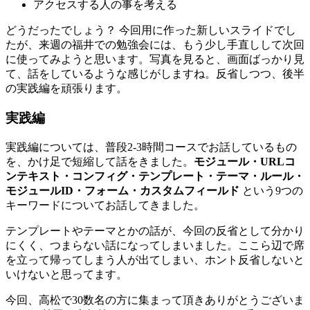
アクセスする人の事を考える
どうだったでしょう？ 今回用に作った新しいスライドでし
たが、来週の福井での勉強会には、もう少し手直しして次回
に使ってみようと思います。写真を見ると、画面ばっかり見
て、話をしているような感じがしますね。反省しつつ、後半
の実践編を頑張ります。
実践編
実践編については、普段2-3時間コースでお話しているもの
を、かけ足で短縮して話をきました。
モジュール・URLコ
ンテキスト・コンフィグ・テンプレート・テーマ・ルール・
モジュールID・フォーム・カスタムフィールド
という9つの
キーワードについてお話してきました。
テンプレートやテーマとかの話が、今回の反省として分かり
にくく、つまらない話になってしまいました。ここら辺で席
を立って帰ってしまう人が出てしまい、ホント反省しないと
いけないと思ってます。
今回、高松で30数名の方に集まって頂きありがとうございま