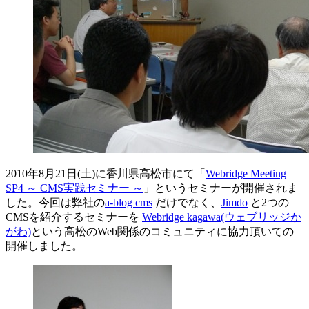
2010年8月21日(土)に香川県高松市にて「
Webridge Meeting
SP4 ～ CMS実践セミナー ～
」というセミナーが開催されま
した。今回は弊社の
a-blog cms
だけでなく、
Jimdo
と2つの
CMSを紹介するセミナーを
Webridge kagawa(ウェブリッジか
がわ)
という高松のWeb関係のコミュニティに協力頂いての
開催しました。