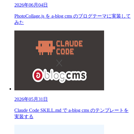
2026年06月04日
PhotoCollage.js を a-blog cms のブログテーマに実装して
みた
2026年05月31日
Claude Code SKILL.md で a-blog cms のテンプレートを
実装する