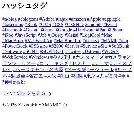
ハッシュタグ
#a-blog
#ablogcms
#Adobe
#Ajax
#amazon
#Apple
#appleple
#basecamp
#Book
#CMS
#CSS
#CSSNite
#emobile
#Event
#facebook
#Gadget
#Game
#Google
#Hardware
#iPad
#iPhone
#iPod
#JavaScript
#Job
#jQuery
#Keitai
#LogiCool
#Mac
#MacBook
#MacBookAir
#MacBookPro
#macosx
#MAMP
#php
#PowerBook
#PS3
#rss
#S2000
#Server
#Service
#Site
#SoftBank
#Software
#SONY
#SUPERGT
#Twitter
#Ustream
#WCAN
#WebService
#Windows
#みんぽす
#カスタマイズ
#カメラ
#グ
ランツーリスモ
#コワーキング
#セミナー
#テーマ
#ディスプ
レイ
#ベースキャンプ名古屋
#ベータ版
#モジュール
#ルップ
ル
#勉強会
#名古屋
#大阪
#岡山
#札幌
#東京
#犬
#福岡
#車
#
静岡
#高松
chevron_right
すべてのタグを見る
© 2026 Kazumich YAMAMOTO