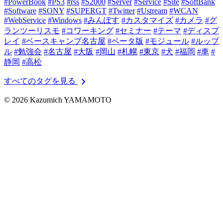
#PowerBook
#PS3
#rss
#S2000
#Server
#Service
#Site
#SoftBank
#Software
#SONY
#SUPERGT
#Twitter
#Ustream
#WCAN
#WebService
#Windows
#みんぽす
#カスタマイズ
#カメラ
#グ
ランツーリスモ
#コワーキング
#セミナー
#テーマ
#ディスプ
レイ
#ベースキャンプ名古屋
#ベータ版
#モジュール
#ルップ
ル
#勉強会
#名古屋
#大阪
#岡山
#札幌
#東京
#犬
#福岡
#車
#
静岡
#高松
chevron_right
すべてのタグを見る
© 2026 Kazumich YAMAMOTO