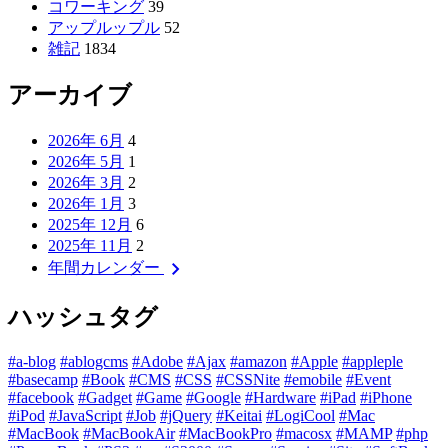
コワーキング
39
アップルップル
52
雑記
1834
アーカイブ
2026年 6月
4
2026年 5月
1
2026年 3月
2
2026年 1月
3
2025年 12月
6
2025年 11月
2
chevron_right
年間カレンダー
ハッシュタグ
#a-blog
#ablogcms
#Adobe
#Ajax
#amazon
#Apple
#appleple
#basecamp
#Book
#CMS
#CSS
#CSSNite
#emobile
#Event
#facebook
#Gadget
#Game
#Google
#Hardware
#iPad
#iPhone
#iPod
#JavaScript
#Job
#jQuery
#Keitai
#LogiCool
#Mac
#MacBook
#MacBookAir
#MacBookPro
#macosx
#MAMP
#php