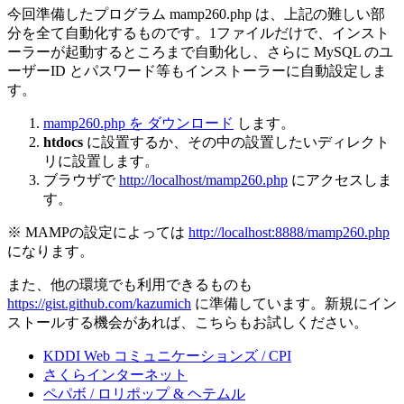
今回準備したプログラム mamp260.php は、上記の難しい部
分を全て自動化するものです。1ファイルだけで、インスト
ーラーが起動するところまで自動化し、さらに MySQL のユ
ーザーID とパスワード等もインストーラーに自動設定しま
す。
mamp260.php を ダウンロード
します。
htdocs
に設置するか、その中の設置したいディレクト
リに設置します。
ブラウザで
http://localhost/mamp260.php
にアクセスしま
す。
※ MAMPの設定によっては
http://localhost:8888/mamp260.php
になります。
また、他の環境でも利用できるものも
https://gist.github.com/kazumich
に準備しています。新規にイン
ストールする機会があれば、こちらもお試しください。
KDDI Web コミュニケーションズ / CPI
さくらインターネット
ペパボ / ロリポップ & ヘテムル