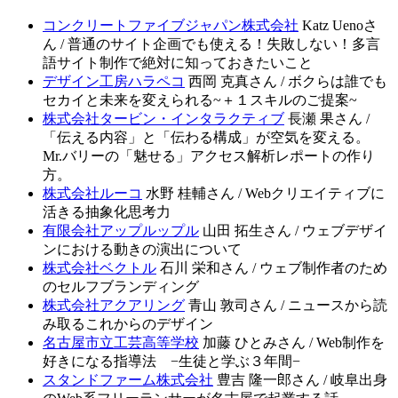
コンクリートファイブジャパン株式会社
Katz Uenoさ
ん / 普通のサイト企画でも使える！失敗しない！多言
語サイト制作で絶対に知っておきたいこと
デザイン工房ハラペコ
西岡 克真さん / ボクらは誰でも
セカイと未来を変えられる~＋１スキルのご提案~
株式会社タービン・インタラクティブ
長瀬 果さん /
「伝える内容」と「伝わる構成」が空気を変える。
Mr.バリーの「魅せる」アクセス解析レポートの作り
方。
株式会社ルーコ
水野 桂輔さん / Webクリエイティブに
活きる抽象化思考力
有限会社アップルップル
山田 拓生さん / ウェブデザイ
ンにおける動きの演出について
株式会社ベクトル
石川 栄和さん / ウェブ制作者のため
のセルフブランディング
株式会社アクアリング
青山 敦司さん / ニュースから読
み取るこれからのデザイン
名古屋市立工芸高等学校
加藤 ひとみさん / Web制作を
好きになる指導法 −生徒と学ぶ３年間−
スタンドファーム株式会社
豊吉 隆一郎さん / 岐阜出身