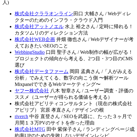
人)
株式会社クララオンライン
田口 大輔さん / Webディレ
クターのためのインフラ・クラウド入門
株式会社アットノエル
水上 裕之さん / 定時に帰れる！
カタツムリのディレクション方法
株式会社WEB企画
井畑 徹也さん / Webデザイナーが考
えておきたいSEOのこと
WebbingStudio
口田 聖子さん / Web制作の幅が広がる！
プロジェクトの傾向から考える、2つ目・3つ目のCMS
選び
株式会社データファーム
岡田 孟典さん /「人がみえる
分析」でみえてくる、数字の向こう側 〜解析ツール
MixpanelでできるWebマーケティング〜
ヤフー株式会社
八木 智章さん / ユーザー調査・評価の
ススメ（ユーザーが得られる価値を考える）
株式会社アビリティコンサルタント（現在の株式会社
アビリブ） 宮原 孝直さん / デザインの根
riverch
中谷 直登さん / SEOを武器に、たった３ヶ月で
月間１３万PVのサイトを作った理由
株式会社MTG
田中 紫保子さん / ランディングページ成
約率UPのための失敗しないデザインレシピ