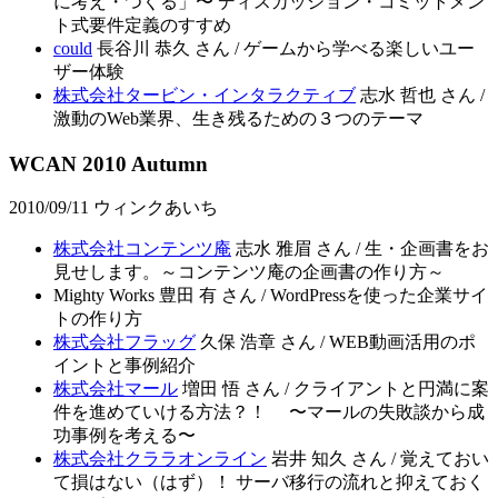
に考え・つくる」〜 ディスカッション・コミットメン
ト式要件定義のすすめ
could
長谷川 恭久 さん / ゲームから学べる楽しいユー
ザー体験
株式会社タービン・インタラクティブ
志水 哲也 さん /
激動のWeb業界、生き残るための３つのテーマ
WCAN 2010 Autumn
2010/09/11 ウィンクあいち
株式会社コンテンツ庵
志水 雅眉 さん / 生・企画書をお
見せします。～コンテンツ庵の企画書の作り方～
Mighty Works 豊田 有 さん / WordPressを使った企業サイ
トの作り方
株式会社フラッグ
久保 浩章 さん / WEB動画活用のポ
イントと事例紹介
株式会社マール
増田 悟 さん / クライアントと円満に案
件を進めていける方法？！ 〜マールの失敗談から成
功事例を考える〜
株式会社クララオンライン
岩井 知久 さん / 覚えておい
て損はない（はず）！ サーバ移行の流れと抑えておく