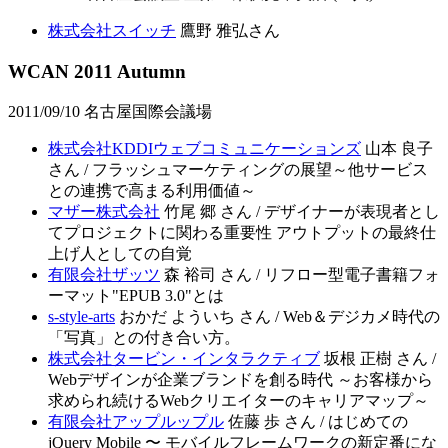
株式会社スイッチ
鷹野 雅弘さん
WCAN 2011 Autumn
2011/09/10 名古屋国際会議場
株式会社KDDIウェブコミュニケーションズ
山本 良子
さん / フラッシュマーケティングの展望～他サービス
との連携で高まる利用価値～
マザー株式会社
竹尾 郷 さん / デザイナーが表現者とし
てプロジェクトに関わる重要性 アウトプットの最終仕
上げ人としての自覚
有限会社ザッツ
森 裕司 さん / リフロー型電子書籍フォ
ーマット"EPUB 3.0"とは
s-style-arts
おかだ よういち さん / Web＆デジカメ時代の
「写真」との付き合い方。
株式会社タービン・インタラクティブ
坂根 正樹 さん /
Webデザインが企業ブランドを創る時代 ～お客様から
求められ続けるWebクリエイターのキャリアマップ～
有限会社アップルップル
佐藤 歩 さん / はじめての
jQuery Mobile 〜 モバイルフレームワークの新定番にな