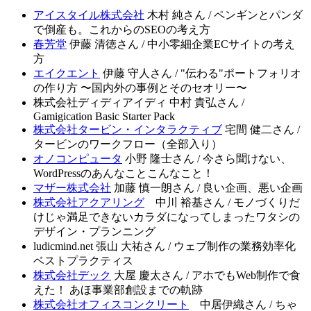
アイスタイル株式会社
木村 純さん / ペンギンとパンダ
で倒産も。これからのSEOの考え方
春芳堂
伊藤 清徳さん / 中小零細企業ECサイトの考え
方
エイクエント
伊藤 守人さん / "伝わる"ポートフォリオ
の作り方 〜国内外の事例とそのセオリー〜
株式会社ディディアイディ 中村 貴弘さん /
Gamigication Basic Starter Pack
株式会社タービン・インタラクティブ
宅間 健二さん /
タービンのワークフロー（全部入り）
オノコンピュータ
小野 隆士さん / 今さら聞けない、
WordPressのあんなことこんなこと！
マザー株式会社
加藤 慎一朗さん / 良い企画、悪い企画
株式会社アクアリング
中川 裕基さん / モノづくりだ
けじゃ満足できないカラダになってしまったワタシの
デザイン・プランニング
ludicmind.net 張山 大祐さん / ウェブ制作の業務効率化
ベストプラクティス
株式会社デック
大屋 慶太さん / アホでもWeb制作で食
えた！ あほ事業部創設までの軌跡
株式会社オフィスコンクリート
中居伊織さん / ちゃ