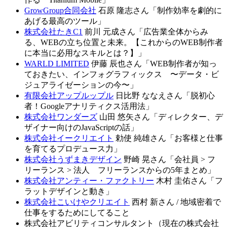
GrowGroup合同会社
石原 隆志さん「制作効率を劇的に
あげる最高のツール」
株式会社たきC1
前川 元成さん「広告業全体からみ
る、WEBの立ち位置と未来。【これからのWEB制作者
に本当に必用なスキルとは？】」
WARLD LIMITED
伊藤 辰也さん「WEB制作者が知っ
ておきたい、インフォグラフィックス 〜データ・ビ
ジュアライゼーションの今〜」
有限会社アップルップル
日比野 ななえさん「脱初心
者！Googleアナリティクス活用法」
株式会社ワンダーズ
山田 悠矢さん「ディレクター、デ
ザイナー向けのJavaScriptの話」
株式会社イークリエイト
勅使 純雄さん「お客様と仕事
を育てるプロデュース力」
株式会社うずまきデザイン
野崎 晃さん「会社員 > フ
リーランス > 法人 フリーランスからの5年まとめ」
株式会社アンティー・ファクトリー
木村 圭佑さん「フ
ラットデザインと動き」
株式会社こいけやクリエイト
西村 新さん / 地域密着で
仕事をするためにしてること
株式会社アビリティコンサルタント（現在の株式会社