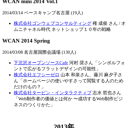
WCAN mini 2014 Vol.1
2014/03/14 ベースキャンプ名古屋 (19人)
株式会社ゴンウェブコンサルティング
権 成俊 さん / オ
ムニチャネル時代 ネットショップ１０年の戦略
WCAN 2014 Spring
2014/03/08 名古屋国際会議場 (130人)
下北沢オープンソースCafe
河村 奨さん「シンボルフォ
ントで広がるフラットデザインの可能性」
株式会社エフシーゼロ
山本 和泉さん、藤川 麻夕子さ
ん「ホームページの使いやすさって閲覧する人のため
だけのもの？」
株式会社タービン・インタラクティブ
志水 哲也さん
「Web制作者の価値とは何か 〜成功するWeb制作ビジ
ネスのつくりかた」
2013年