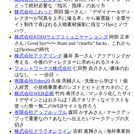
とって絶対必要な「指示・指揮」のあり方
株式会社ふわっと
岡田 陽一さん / 『デザイナー＆ディ
レクターが写真を上手に撮る本』から厳選版！ 企業サ
イト制作で喜ばれる人物素材撮影に役立つTipsとノウ
ハウ」
株式会社KDDIウェブコミュニケーションズ
阿部 正幸
さん / Good bye〜〜 floats and "clearfix" hacks」これから
はFlexboxの時代
株式会社アクアリング
藤井 英一さん / アクアリングが
考える、今後のディレクターに求められるスキル
フォントワークス株式会社
仁田野 良介さん /書体のお
はなし ～ 一歩目 ～
有限会社Tribes20
久保 亮輔さん / 失敗から学ぼう！個
人経営、小規模事業者のシゴトとヒトとオカネのこと
株式会社WEB企画
竹内 将洋さん / マンネリ化したサイ
トデザインとはおさらば！高クオリティなイラストを
使った唯一無二のWEBサイトを作ろう
有限会社アップルップル
森田 かすみさん / マークアッ
プって重要なの？あなたへ伝えたいマークアップの大
切さ
株式会社クララオンライン
吉村 真輝さん / 海外事業担