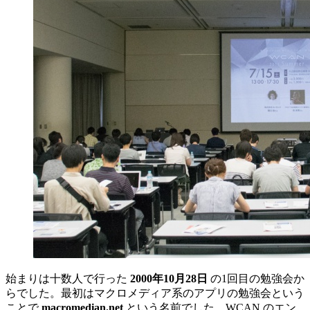
始まりは十数人で行った
2000年10月28日
の1回目の勉強会か
らでした。最初はマクロメディア系のアプリの勉強会という
ことで
macromedian.net
という名前でした。WCAN のエン