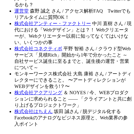
るかも？
運営堂
森野 誠之 さん / アクセス解析FAQ Twitterでも
リアルタイムに質問OK！
株式会社アンティー・ファクトリー
中川 直樹 さん / 現
代における「Webデザイン」とは？！ Webクリエータ
ーが、Webクリエーター以前に知ってなくてはいけな
い、いくつかの事
株式会社コネクティボ
平野 智裕 さん / クラウド型Web
サービス「見積Rich」開始から1年で分かったこと ～
自社サービス誕生に至るまでと、誕生後の運営・営業
について～
モンキーワークス株式会社 大島 康裕 さん / アートディ
レクターにできること。 〜アートディレクションが
WEBデザインを救う!？〜
株式会社アクアリング
＆ NOYES / 今、WEBプロダク
ションに求められること ―― 「クライアントと共に創
り上げるプロジェクトワーク」
株式会社はちえん
坂田 誠さん / 脱デジタル化する
Facebookのアナログなビジネス原理と、Web業界の参
入ポイント