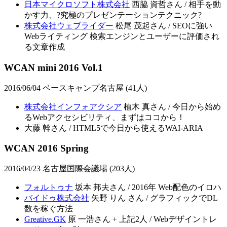
日本マイクロソフト株式会社
西脇 資哲さん / 相手を動
かす力、?究極のプレゼンテーションテクニック?
株式会社ウェブライダー
松尾 茂起さん / SEOに強い
Webライティング 検索エンジンとユーザーに評価され
る文章作成
WCAN mini 2016 Vol.1
2016/06/04 ベースキャンプ名古屋 (41人)
株式会社インフォアクシア
植木 真さん / 今日から始め
るWebアクセシビリティ、まずはココから！
大藤 幹さん / HTML5で今日から使えるWAI-ARIA
WCAN 2016 Spring
2016/04/23 名古屋国際会議場 (203人)
フォルトゥナ
坂本 邦夫さん / 2016年 Web配色のイロハ
バイドゥ株式会社
矢野 りん さん / グラフィックでDL
数を稼ぐ方法
Greative.GK
原 一浩さん + 上記2人 / Webデザイントレ