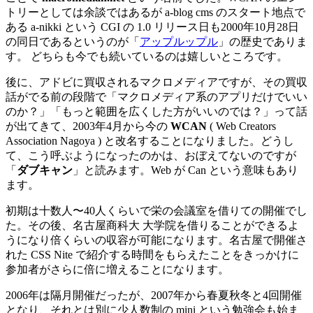
トリーとしては余談ではあるが a-blog cms のスタート地点で
ある a-nikki という CGI の 1.0 リリース日も2000年10月28日
の同日であるというのが「
アップルップル
」の歴史でありま
す。 どちらも今でも続いているのは嬉しいところです。
後に、アドビに買収されるマクロメディアですが、その買収
話がでる前の段階で「マクロメディア系のアプリだけでいい
のか？」「もっと範囲を広くした方がいいのでは？」って話
が出てきて、2003年4月から今の
WCAN
( Web Creators
Association Nagoya ) と改名することになりました。どうし
て、こう呼ぶようになったのかは、おぼえてないのですが
「
ダブキャン
」と読みます。Web が Can という意味もあり
ます。
初期は十数人〜40人くらいで栄の会議室を借りての開催でし
た。その後、名古屋商科大 大学院を借りることができるよ
うになり倍くらいの収容が可能になります。名古屋で開催さ
れた CSS Nite で紹介する時間をもらえたことをきっかけに
参加者がさらに倍に増えることになります。
2006年は隔月開催だったが、2007年から春夏秋冬と4回開催
となり、それとは別に少人数制の mini という勉強会も始ま