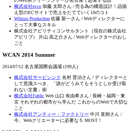
のWeb系フリーランサーが名古屋で起業する話
株式会社ecco
加藤 太郎さん / 売る為の構造設計！品揃
え型のECサイトで売上をたてていく10のコト
Whizzo Production
佐藤 新一さん / Webディレクターに
とって大事なスキル
株式会社アビリティコンサルタント（現在の株式会社
アビリブ） 片山 高之介さん / Webディレクターのおし
ごと
WCAN 2014 Summer
2014/07/12 名古屋国際会議場 (199人)
株式会社サービシンク
名村 晋治さん / ディレクターと
して意識スべき、「誰がどうみてもそうとしか受け取
れない文書」術
株式会社Fablic
Web 山口 有由希さん / 長崎・福岡・東
京 それぞれの都市から学んだ これからのWebで大切な
こと
株式会社アンティー・ファクトリー
中川 直樹さん /
今、Webクリエーターに必要な５ MOST！