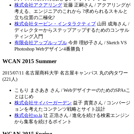
株式会社アクアリング
近藤 正嗣さん / アクアリングが
考える、エンジニアのこれから ?求められるスキルと
立ち位置の二極化?
株式会社タービン・インタラクティブ
山田 成海さん /
ディレクターからステップアップするためのコンサル
ティング入門
有限会社アップルップル
今井 理紗子さん / Sketch VS
Photoshop Webデザイン4番勝負！
WCAN 2015 Summer
2015/07/11 名古屋商科大学 名古屋キャンパス 丸の内タワー
(221人)
こもり まさあき さん / WebデザイナーのためのSPAsこ
とはじめ
株式会社サイバーガーデン
益子 貴寛さん / コンバージ
ョンを考えたコンテンツ戦略とサイト設計
株式会社so.la
辻 正浩さん / 進化を続ける検索エンジン
から集客を続けるポイント
WCAN 2015 Spring