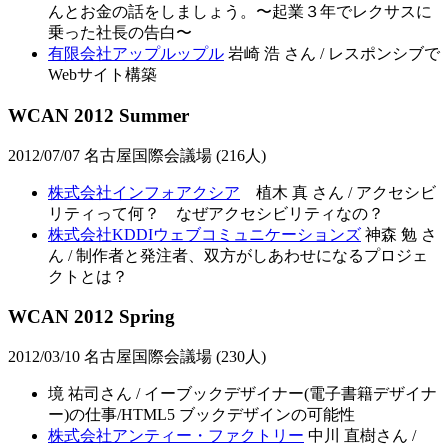
んとお金の話をしましょう。〜起業３年でレクサスに
乗った社長の告白〜
有限会社アップルップル
岩崎 浩 さん / レスポンシブで
Webサイト構築
WCAN 2012 Summer
2012/07/07 名古屋国際会議場 (216人)
株式会社インフォアクシア
植木 真 さん / アクセシビ
リティって何？ なぜアクセシビリティなの？
株式会社KDDIウェブコミュニケーションズ
神森 勉 さ
ん / 制作者と発注者、双方がしあわせになるプロジェ
クトとは？
WCAN 2012 Spring
2012/03/10 名古屋国際会議場 (230人)
境 祐司さん / イーブックデザイナー(電子書籍デザイナ
ー)の仕事/HTML5 ブックデザインの可能性
株式会社アンティー・ファクトリー
中川 直樹さん /