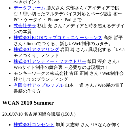
べきポイント
データファーム
勝又さん 矢部さん / アイディアで挑
む！思い切ったマルチデバイス対応とページ設計術〜
PC・ケータイ・iPhone・iPad まで
式会社テラ
杉山 充 さん / メディアと時を超えるデザイ
ンの本質
株式会社KDDIウェブコミュニケーションズ
高畑 哲平
さん / Jimdoでつくる、新しいWeb制作のカタチ。
株式会社アクアリング
岩田 玲 さん / 具現化する「いい
モノつくり」メソッド
株式会社アンティー・ファクトリー
飯田 淳介 さん /
Webサイト制作の舞台裏 ～必要なのは現場力！
モンキーワークス株式会社 古庄 正尚 さん / Web制作会
社としてのブランディング
有限会社アップルップル
山本 一道 さん / Web屋の電子
書籍の作り方
WCAN 2010 Summer
2010/07/10 名古屋国際会議場 (150人)
株式会社コンセント
加川 大志郎 さん / IAなんか怖く