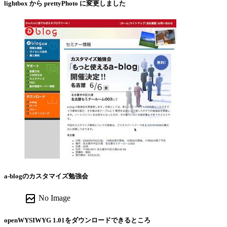
lightbox から prettyPhoto に変更しました
a-blogのカスタマイズ勉強会
broken_image
No Image
openWYSIWYG 1.01をダウンロードできるところ