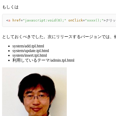
もしくは
<
a
href
=
"javascript:void(0);"
onClick
=
"xxxx();"
>
クリッ
としておくべきでした。次にリリースするバージョンでは、
system/add.tpl.html
system/update.tpl.html
system/insert.tpl.html
利用しているテーマ/admin.tpl.html