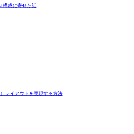
S-first 構成に寄せた話
onry）レイアウトを実現する方法