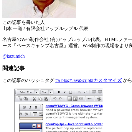
この記事を書いた人
山本 一道
/
有限会社アップルップル
代表
名古屋のWeb制作会社 (有)アップルップル代表。HTMLファース
ース「ベースキャンプ名古屋」運営。Web制作の現場をより
@kazumich
関連記事
この記事のハッシュタグ
#a-blog
#JavaScript
#カスタマイズ
か