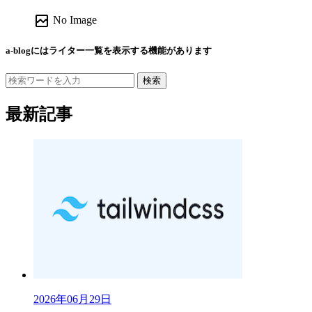
broken_image
No Image
a-blogにはライター一覧を表示する機能があります
検索
最新記事
2026年06月29日