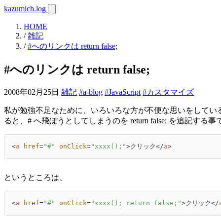
kazumich.log
HOME
/
雑記
/
#へのリンクは return false;
#へのリンクは return false;
2008年02月25日
雑記
#a-blog
#JavaScript
#カスタマイズ
私が勉強不足なために、いろいろな方が不便な思いをしている
ると、# へ飛ぼうとしてしまうのを return false; 
<
a
href
=
"#"
onClick
=
"xxxx();"
>
クリック
</
a
>
というところは、
<
a
href
=
"#"
onClick
=
"xxxx(); return false;"
>
クリック
</