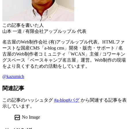
この記事を書いた人
山本 一道
/
有限会社アップルップル
代表
名古屋のWeb制作会社 (有)アップルップル代表。HTMLファ
ーストな国産CMS「a-blog cms」開発・販売・サポート / 名
古屋のWeb制作者コミュニティ「WCAN」主催 / コワーキン
グスペース「ベースキャンプ名古屋」運営。Web制作の現場
をより良くするための活動をしています。
@kazumich
関連記事
この記事のハッシュタグ
#a-blog
#バグ
から関連する記事を表
示しています。
broken_image
No Image