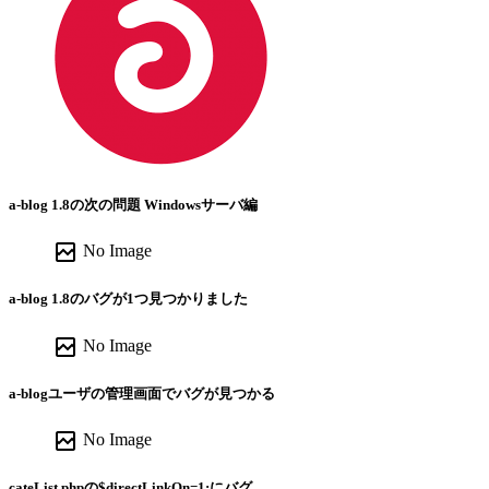
a-blog 1.8の次の問題 Windowsサーバ編
broken_image
No Image
a-blog 1.8のバグが1つ見つかりました
broken_image
No Image
a-blogユーザの管理画面でバグが見つかる
broken_image
No Image
cateList.phpの$directLinkOn=1;にバグ