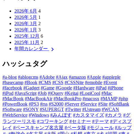
2026年 6月
4
2026年 5月
1
2026年 3月
2
2026年 1月
3
2025年 12月
6
2025年 11月
2
chevron_right
年間カレンダー
ハッシュタグ
#a-blog
#ablogcms
#Adobe
#Ajax
#amazon
#Apple
#appleple
#basecamp
#Book
#CMS
#CSS
#CSSNite
#emobile
#Event
#facebook
#Gadget
#Game
#Google
#Hardware
#iPad
#iPhone
#iPod
#JavaScript
#Job
#jQuery
#Keitai
#LogiCool
#Mac
#MacBook
#MacBookAir
#MacBookPro
#macosx
#MAMP
#php
#PowerBook
#PS3
#rss
#S2000
#Server
#Service
#Site
#SoftBank
#Software
#SONY
#SUPERGT
#Twitter
#Ustream
#WCAN
#WebService
#Windows
#みんぽす
#カスタマイズ
#カメラ
#グ
ランツーリスモ
#コワーキング
#セミナー
#テーマ
#ディスプ
レイ
#ベースキャンプ名古屋
#ベータ版
#モジュール
#ルップ
ル
#勉強会
#名古屋
#大阪
#岡山
#札幌
#東京
#犬
#福岡
#車
#