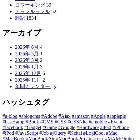
コワーキング
39
アップルップル
52
雑記
1834
アーカイブ
2026年 6月
4
2026年 5月
1
2026年 3月
2
2026年 1月
3
2025年 12月
6
2025年 11月
2
chevron_right
年間カレンダー
ハッシュタグ
#a-blog
#ablogcms
#Adobe
#Ajax
#amazon
#Apple
#appleple
#basecamp
#Book
#CMS
#CSS
#CSSNite
#emobile
#Event
#facebook
#Gadget
#Game
#Google
#Hardware
#iPad
#iPhone
#iPod
#JavaScript
#Job
#jQuery
#Keitai
#LogiCool
#Mac
#MacBook
#MacBookAir
#MacBookPro
#macosx
#MAMP
#php