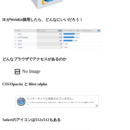
IEがWebKit採用したら、どんなにいいだろう！
どんなブラウザでアクセスがあるのか
broken_image
No Image
CSS/Opacity と filter:alpha
Safariのアイコンは512x512もある