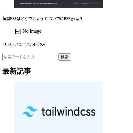
新型PS3はどうでしょう？ ついでにPSP goは？
broken_image
No Image
FUEL (フューエル) その2
検索
最新記事