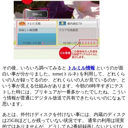
その後、いろいろ調べてみると
トルミル情報
というのが面
白い事が分かりました。torne(トルネ) を利用して、どれくら
いの人が録ってるのか、どれくらいの人が見ているのか、と
いう事が見える仕組みがあります。今朝の8時半すぎにテス
トした時には、プリキュアが一番多かったでしたね。こうい
う情報が普通にデジタル放送で共有できたらいいのになぁて
思います。
あとは、外付けディスクを付けない事には、内蔵のディスク
は25GBほどしか残っていない状況です。 通常の利用は現実
的ではありませんが、どうしても2番組録画しないといけな