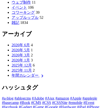
ウェブ制作
11
イベント
106
コワーキング
39
アップルップル
52
雑記
1834
アーカイブ
2026年 6月
4
2026年 5月
1
2026年 3月
2
2026年 1月
3
2025年 12月
6
2025年 11月
2
chevron_right
年間カレンダー
ハッシュタグ
#a-blog
#ablogcms
#Adobe
#Ajax
#amazon
#Apple
#appleple
#basecamp
#Book
#CMS
#CSS
#CSSNite
#emobile
#Event
#facebook
#Gadget
#Game
#Google
#Hardware
#iPad
#iPhone