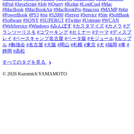
#iPod
#JavaScript
#Job
#jQuery
#Keitai
#LogiCool
#Mac
#MacBook
#MacBookAir
#MacBookPro
#macosx
#MAMP
#php
#PowerBook
#PS3
#rss
#S2000
#Server
#Service
#Site
#SoftBank
#Software
#SONY
#SUPERGT
#Twitter
#Ustream
#WCAN
#WebService
#Windows
#みんぽす
#カスタマイズ
#カメラ
#グ
ランツーリスモ
#コワーキング
#セミナー
#テーマ
#ディスプ
レイ
#ベースキャンプ名古屋
#ベータ版
#モジュール
#ルップ
ル
#勉強会
#名古屋
#大阪
#岡山
#札幌
#東京
#犬
#福岡
#車
#
静岡
#高松
chevron_right
すべてのタグを見る
© 2026 Kazumich YAMAMOTO