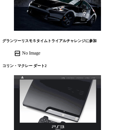
グランツーリスモ５タイムトライアルチャレンジに参加
broken_image
No Image
コリン・マクレー ダート2