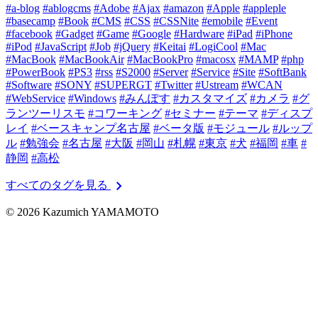
#a-blog
#ablogcms
#Adobe
#Ajax
#amazon
#Apple
#appleple
#basecamp
#Book
#CMS
#CSS
#CSSNite
#emobile
#Event
#facebook
#Gadget
#Game
#Google
#Hardware
#iPad
#iPhone
#iPod
#JavaScript
#Job
#jQuery
#Keitai
#LogiCool
#Mac
#MacBook
#MacBookAir
#MacBookPro
#macosx
#MAMP
#php
#PowerBook
#PS3
#rss
#S2000
#Server
#Service
#Site
#SoftBank
#Software
#SONY
#SUPERGT
#Twitter
#Ustream
#WCAN
#WebService
#Windows
#みんぽす
#カスタマイズ
#カメラ
#グ
ランツーリスモ
#コワーキング
#セミナー
#テーマ
#ディスプ
レイ
#ベースキャンプ名古屋
#ベータ版
#モジュール
#ルップ
ル
#勉強会
#名古屋
#大阪
#岡山
#札幌
#東京
#犬
#福岡
#車
#
静岡
#高松
chevron_right
すべてのタグを見る
© 2026 Kazumich YAMAMOTO