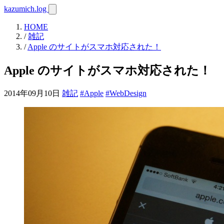
kazumich.log
HOME
/
雑記
/
Apple のサイトがスマホ対応された！
Apple のサイトがスマホ対応された！
2014年09月10日
雑記
#Apple
#WebDesign