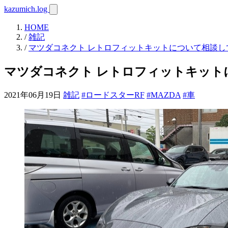
kazumich.log
HOME
/
雑記
/
マツダコネクト レトロフィットキットについて相談し
マツダコネクト レトロフィットキット
2021年06月19日
雑記
#ロードスターRF
#MAZDA
#車