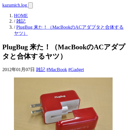
kazumich.log
HOME
/
雑記
/
PlugBug 来た！（MacBookのACアダプタと合体する
ヤツ）
PlugBug 来た！（MacBookのACアダプ
タと合体するヤツ）
2012年01月07日
雑記
#MacBook
#Gadget