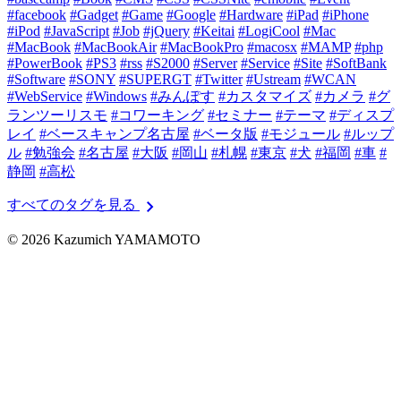
#facebook
#Gadget
#Game
#Google
#Hardware
#iPad
#iPhone
#iPod
#JavaScript
#Job
#jQuery
#Keitai
#LogiCool
#Mac
#MacBook
#MacBookAir
#MacBookPro
#macosx
#MAMP
#php
#PowerBook
#PS3
#rss
#S2000
#Server
#Service
#Site
#SoftBank
#Software
#SONY
#SUPERGT
#Twitter
#Ustream
#WCAN
#WebService
#Windows
#みんぽす
#カスタマイズ
#カメラ
#グ
ランツーリスモ
#コワーキング
#セミナー
#テーマ
#ディスプ
レイ
#ベースキャンプ名古屋
#ベータ版
#モジュール
#ルップ
ル
#勉強会
#名古屋
#大阪
#岡山
#札幌
#東京
#犬
#福岡
#車
#
静岡
#高松
chevron_right
すべてのタグを見る
© 2026 Kazumich YAMAMOTO