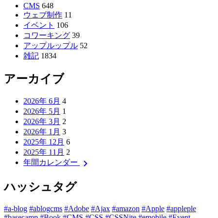
CMS
648
ウェブ制作
11
イベント
106
コワーキング
39
アップルップル
52
雑記
1834
アーカイブ
2026年 6月
4
2026年 5月
1
2026年 3月
2
2026年 1月
3
2025年 12月
6
2025年 11月
2
chevron_right
年間カレンダー
ハッシュタグ
#a-blog
#ablogcms
#Adobe
#Ajax
#amazon
#Apple
#appleple
#basecamp
#Book
#CMS
#CSS
#CSSNite
#emobile
#Event