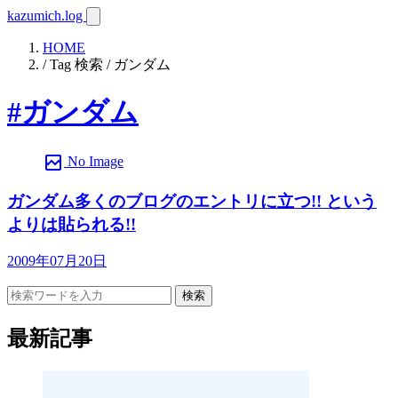
kazumich.log
HOME
/ Tag 検索 / ガンダム
#ガンダム
broken_image
No Image
ガンダム多くのブログのエントリに立つ!! という
よりは貼られる!!
2009年07月20日
検索
最新記事