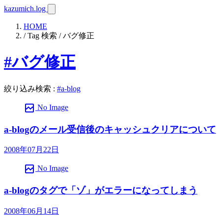
kazumich.log
HOME
/ Tag 検索 / バグ修正
#バグ修正
絞り込み検索
:
#a-blog
broken_image
No Image
a-blogのメール受信後のキャッシュクリアについて
2008年07月22日
broken_image
No Image
a-blogのタグで「ゾ」がエラーになってしまう
2008年06月14日