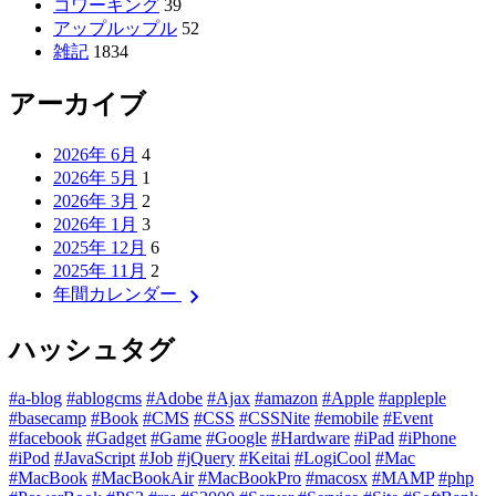
コワーキング
39
アップルップル
52
雑記
1834
アーカイブ
2026年 6月
4
2026年 5月
1
2026年 3月
2
2026年 1月
3
2025年 12月
6
2025年 11月
2
chevron_right
年間カレンダー
ハッシュタグ
#a-blog
#ablogcms
#Adobe
#Ajax
#amazon
#Apple
#appleple
#basecamp
#Book
#CMS
#CSS
#CSSNite
#emobile
#Event
#facebook
#Gadget
#Game
#Google
#Hardware
#iPad
#iPhone
#iPod
#JavaScript
#Job
#jQuery
#Keitai
#LogiCool
#Mac
#MacBook
#MacBookAir
#MacBookPro
#macosx
#MAMP
#php