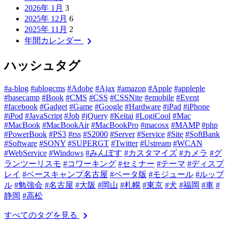
2026年 1月
3
2025年 12月
6
2025年 11月
2
chevron_right
年間カレンダー
ハッシュタグ
#a-blog
#ablogcms
#Adobe
#Ajax
#amazon
#Apple
#appleple
#basecamp
#Book
#CMS
#CSS
#CSSNite
#emobile
#Event
#facebook
#Gadget
#Game
#Google
#Hardware
#iPad
#iPhone
#iPod
#JavaScript
#Job
#jQuery
#Keitai
#LogiCool
#Mac
#MacBook
#MacBookAir
#MacBookPro
#macosx
#MAMP
#php
#PowerBook
#PS3
#rss
#S2000
#Server
#Service
#Site
#SoftBank
#Software
#SONY
#SUPERGT
#Twitter
#Ustream
#WCAN
#WebService
#Windows
#みんぽす
#カスタマイズ
#カメラ
#グ
ランツーリスモ
#コワーキング
#セミナー
#テーマ
#ディスプ
レイ
#ベースキャンプ名古屋
#ベータ版
#モジュール
#ルップ
ル
#勉強会
#名古屋
#大阪
#岡山
#札幌
#東京
#犬
#福岡
#車
#
静岡
#高松
chevron_right
すべてのタグを見る