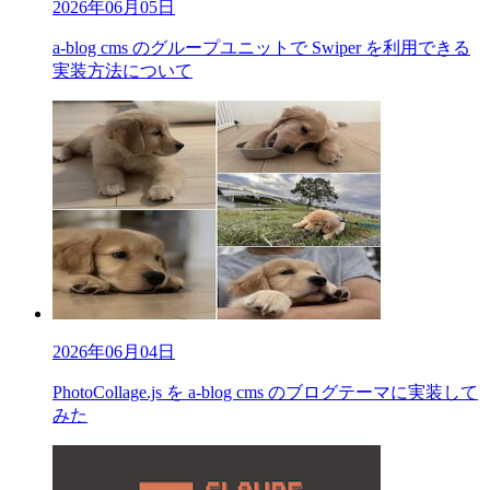
2026年06月05日
a-blog cms のグループユニットで Swiper を利用できる
実装方法について
2026年06月04日
PhotoCollage.js を a-blog cms のブログテーマに実装して
みた