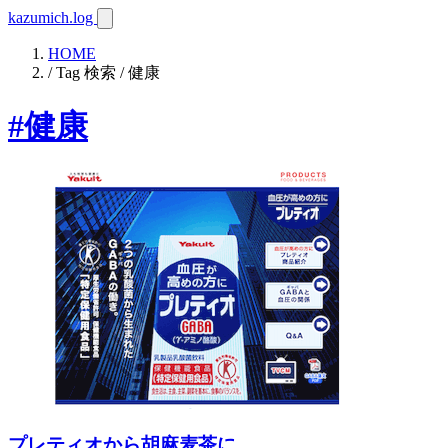
kazumich.log
HOME
/ Tag 検索 / 健康
#健康
プレティオから胡麻麦茶に