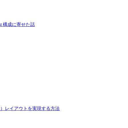
S-first 構成に寄せた話
onry）レイアウトを実現する方法