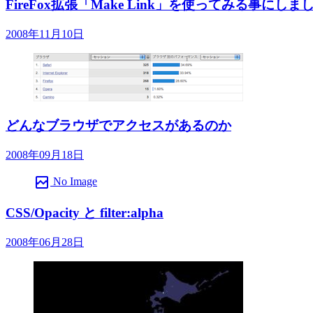
FireFox拡張「Make Link」を使ってみる事にしま
2008年11月10日
どんなブラウザでアクセスがあるのか
2008年09月18日
broken_image
No Image
CSS/Opacity と filter:alpha
2008年06月28日