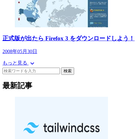
正式版が出たら Firefox 3 をダウンロードしよう！
2008年05月30日
expand_more
もっと見る
検索
最新記事