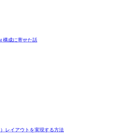
S-first 構成に寄せた話
onry）レイアウトを実現する方法