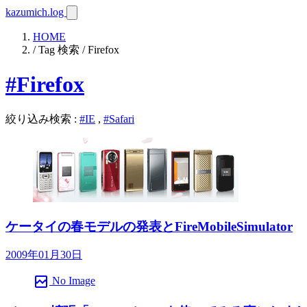
kazumich.log
HOME
/ Tag 検索 / Firefox
#Firefox
絞り込み検索
:
#IE
,
#Safari
ケータイの春モデルの発表とFireMobileSimulator
2009年01月30日
broken_image
No Image