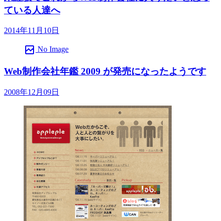
ている人達へ
2014年11月10日
broken_image
No Image
Web制作会社年鑑 2009 が発売になったようです
2008年12月09日