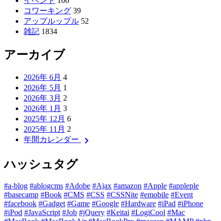
イベント
106
コワーキング
39
アップルップル
52
雑記
1834
アーカイブ
2026年 6月
4
2026年 5月
1
2026年 3月
2
2026年 1月
3
2025年 12月
6
2025年 11月
2
chevron_right
年間カレンダー
ハッシュタグ
#a-blog
#ablogcms
#Adobe
#Ajax
#amazon
#Apple
#appleple
#basecamp
#Book
#CMS
#CSS
#CSSNite
#emobile
#Event
#facebook
#Gadget
#Game
#Google
#Hardware
#iPad
#iPhone
#iPod
#JavaScript
#Job
#jQuery
#Keitai
#LogiCool
#Mac