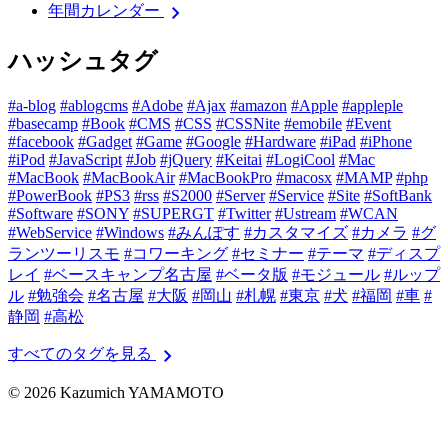
chevron_right
年間カレンダー
ハッシュタグ
#a-blog
#ablogcms
#Adobe
#Ajax
#amazon
#Apple
#appleple
#basecamp
#Book
#CMS
#CSS
#CSSNite
#emobile
#Event
#facebook
#Gadget
#Game
#Google
#Hardware
#iPad
#iPhone
#iPod
#JavaScript
#Job
#jQuery
#Keitai
#LogiCool
#Mac
#MacBook
#MacBookAir
#MacBookPro
#macosx
#MAMP
#php
#PowerBook
#PS3
#rss
#S2000
#Server
#Service
#Site
#SoftBank
#Software
#SONY
#SUPERGT
#Twitter
#Ustream
#WCAN
#WebService
#Windows
#みんぽす
#カスタマイズ
#カメラ
#グ
ランツーリスモ
#コワーキング
#セミナー
#テーマ
#ディスプ
レイ
#ベースキャンプ名古屋
#ベータ版
#モジュール
#ルップ
ル
#勉強会
#名古屋
#大阪
#岡山
#札幌
#東京
#犬
#福岡
#車
#
静岡
#高松
chevron_right
すべてのタグを見る
© 2026 Kazumich YAMAMOTO