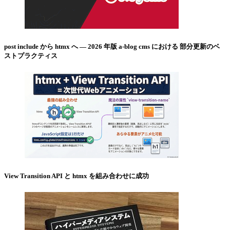
post include から htmx へ ― 2026 年版 a-blog cms における 部分更新のベ
ストプラクティス
View Transition API と htmx を組み合わせに成功