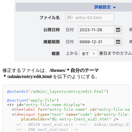
修正するファイルは、
/themes/＊自分のテーマ
＊/admin/entry/edit.html
を以下のようにする。
@extends
(
"/admin/_layouts/entry/edit.html"
)

@section
(
"apply-file"
)

<tr id=
"entry-file-name-display"
>

<
th
>
<
label
for
=
"entry-file-name"
id
=
"entry-file-nam
<
td
>
<
input
type
=
"text"
name
=
"code"
id
=
"entry-file-n
placeholder
=
"例）entry-{next_eid}.html"
 />
<!-- BEGIN next_eid:veil -->
<!-- &nbsp;(&nbsp;次の
<!-- END next_eid:veil -->