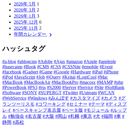
2026年 5月
1
2026年 3月
2
2026年 1月
3
2025年 12月
6
2025年 11月
2
chevron_right
年間カレンダー
ハッシュタグ
#a-blog
#ablogcms
#Adobe
#Ajax
#amazon
#Apple
#appleple
#basecamp
#Book
#CMS
#CSS
#CSSNite
#emobile
#Event
#facebook
#Gadget
#Game
#Google
#Hardware
#iPad
#iPhone
#iPod
#JavaScript
#Job
#jQuery
#Keitai
#LogiCool
#Mac
#MacBook
#MacBookAir
#MacBookPro
#macosx
#MAMP
#php
#PowerBook
#PS3
#rss
#S2000
#Server
#Service
#Site
#SoftBank
#Software
#SONY
#SUPERGT
#Twitter
#Ustream
#WCAN
#WebService
#Windows
#みんぽす
#カスタマイズ
#カメラ
#グ
ランツーリスモ
#コワーキング
#セミナー
#テーマ
#ディスプ
レイ
#ベースキャンプ名古屋
#ベータ版
#モジュール
#ルップ
ル
#勉強会
#名古屋
#大阪
#岡山
#札幌
#東京
#犬
#福岡
#車
#
静岡
#高松