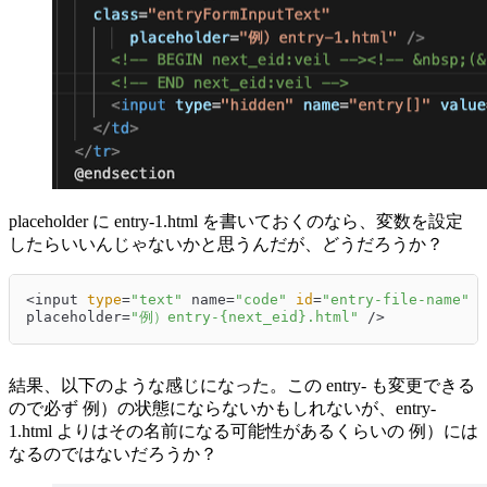
placeholder に entry-1.html を書いておくのなら、変数を設定
したらいいんじゃないかと思うんだが、どうだろうか？
<input 
type
=
"text"
 name=
"code"
id
=
"entry-file-name"
 c
placeholder=
"例）entry-{next_eid}.html"
 />
結果、以下のような感じになった。この entry- も変更できる
ので必ず 例）の状態にならないかもしれないが、entry-
1.html よりはその名前になる可能性があるくらいの 例）には
なるのではないだろうか？