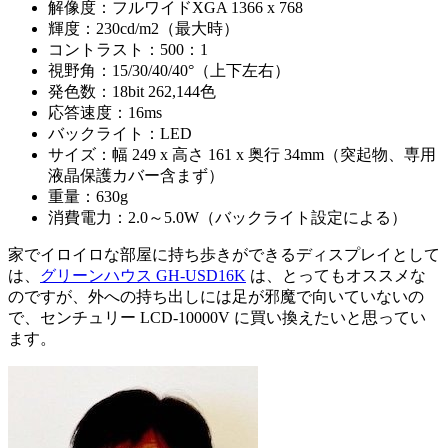
解像度：フルワイドXGA 1366 x 768
輝度：230cd/m2（最大時）
コントラスト：500：1
視野角：15/30/40/40°（上下左右）
発色数：18bit 262,144色
応答速度：16ms
バックライト：LED
サイズ：幅 249 x 高さ 161 x 奥行 34mm（突起物、専用
液晶保護カバー含まず）
重量：630g
消費電力：2.0～5.0W（バックライト設定による）
家でイロイロな部屋に持ち歩きができるディスプレイとして
は、
グリーンハウス GH-USD16K
は、とってもオススメな
のですが、外への持ち出しには足が邪魔で向いていないの
で、センチュリー LCD-10000V に買い換えたいと思ってい
ます。