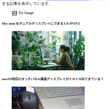
する記事を表示しています。
broken_image
No Image
Mac mini をデュアルディスプレイにできる GX-DVI/U2
macOS対応のタッチパネル液晶ディスプレイがイロイロ出てきている？