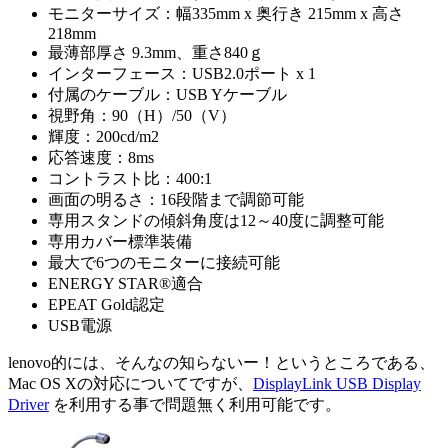
モニターサイズ：幅335mm x 奥行き 215mm x 高さ
218mm
最薄部厚さ 9.3mm、重さ840ｇ
インターフェース：USB2.0ポート x 1
付属のケーブル：USB Yケーブル
視野角：90（H）/50（V）
輝度：200cd/m2
応答速度：8ms
コントラスト比：400:1
画面の明るさ：16段階まで調節可能
専用スタンドの傾斜角度は12～40度に調整可能
専用カバー標準装備
最大で6つのモニターに接続可能
ENERGY STAR®適合
EPEAT Gold認定
USB電源
lenovo的には、そんなの知らないー！というところである、
Mac OS Xの対応についてですが、
DisplayLink USB Display
Driver
を利用する事で問題無く利用可能です。