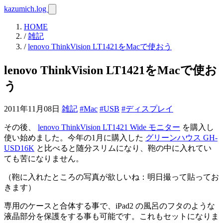
kazumich.log
HOME
/
雑記
/
lenovo ThinkVision LT1421をMacで使おう
lenovo ThinkVision LT1421をMacで使お
う
2011年11月08日
雑記
#Mac
#USB
#ディスプレイ
その後、
lenovo ThinkVision LT1421 Wide モニター
を購入し
使い始めました。今年の1月に購入した
グリーンハウス GH-
USD16K
と比べると随分スリムになり、鞄の中に入れてい
ても苦になりません。
（鞄に入れたところの写真が欲しいね：明日撮って貼ってお
きます）
専用のケースと合体する事で、iPad2 の風呂のフタのような
液晶部分を保護をする事も可能です。これもセットになりま