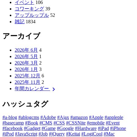
イベント
106
コワーキング
39
アップルップル
52
雑記
1834
アーカイブ
2026年 6月
4
2026年 5月
1
2026年 3月
2
2026年 1月
3
2025年 12月
6
2025年 11月
2
chevron_right
年間カレンダー
ハッシュタグ
#a-blog
#ablogcms
#Adobe
#Ajax
#amazon
#Apple
#appleple
#basecamp
#Book
#CMS
#CSS
#CSSNite
#emobile
#Event
#facebook
#Gadget
#Game
#Google
#Hardware
#iPad
#iPhone
#iPod
#JavaScript
#Job
#jQuery
#Keitai
#LogiCool
#Mac