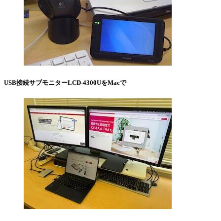
USB接続サブモニターLCD-4300UをMacで