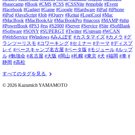
#basecamp
#Book
#CMS
#CSS
#CSSNite
#emobile
#Event
#facebook
#Gadget
#Game
#Google
#Hardware
#iPad
#iPhone
#iPod
#JavaScript
#Job
#jQuery
#Keitai
#LogiCool
#Mac
#MacBook
#MacBookAir
#MacBookPro
#macosx
#MAMP
#php
#PowerBook
#PS3
#rss
#S2000
#Server
#Service
#Site
#SoftBank
#Software
#SONY
#SUPERGT
#Twitter
#Ustream
#WCAN
#WebService
#Windows
#みんぽす
#カスタマイズ
#カメラ
#グ
ランツーリスモ
#コワーキング
#セミナー
#テーマ
#ディスプ
レイ
#ベースキャンプ名古屋
#ベータ版
#モジュール
#ルップ
ル
#勉強会
#名古屋
#大阪
#岡山
#札幌
#東京
#犬
#福岡
#車
#
静岡
#高松
chevron_right
すべてのタグを見る
© 2026 Kazumich YAMAMOTO