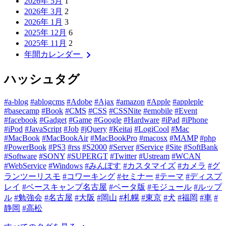
2026年 5月
1
2026年 3月
2
2026年 1月
3
2025年 12月
6
2025年 11月
2
chevron_right
年間カレンダー
ハッシュタグ
#a-blog
#ablogcms
#Adobe
#Ajax
#amazon
#Apple
#appleple
#basecamp
#Book
#CMS
#CSS
#CSSNite
#emobile
#Event
#facebook
#Gadget
#Game
#Google
#Hardware
#iPad
#iPhone
#iPod
#JavaScript
#Job
#jQuery
#Keitai
#LogiCool
#Mac
#MacBook
#MacBookAir
#MacBookPro
#macosx
#MAMP
#php
#PowerBook
#PS3
#rss
#S2000
#Server
#Service
#Site
#SoftBank
#Software
#SONY
#SUPERGT
#Twitter
#Ustream
#WCAN
#WebService
#Windows
#みんぽす
#カスタマイズ
#カメラ
#グ
ランツーリスモ
#コワーキング
#セミナー
#テーマ
#ディスプ
レイ
#ベースキャンプ名古屋
#ベータ版
#モジュール
#ルップ
ル
#勉強会
#名古屋
#大阪
#岡山
#札幌
#東京
#犬
#福岡
#車
#
静岡
#高松