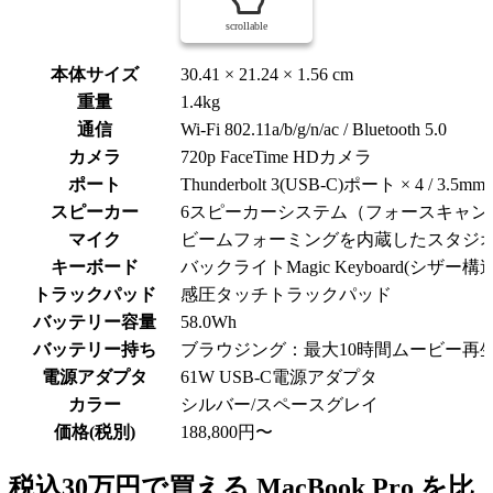
scrollable
本体サイズ
30.41 × 21.24 × 1.56 cm
重量
1.4kg
通信
Wi-Fi 802.11a/b/g/n/ac / Bluetooth 5.0
カメラ
720p FaceTime HDカメラ
ポート
Thunderbolt 3(USB-C)ポート × 4 /
スピーカー
6スピーカーシステム（フォースキャンセリ
マイク
ビームフォーミングを内蔵したスタジオ
キーボード
バックライトMagic Keyboard(シザ
トラックパッド
感圧タッチトラックパッド
バッテリー容量
58.0Wh
バッテリー持ち
ブラウジング：最大10時間ムービー再生
電源アダプタ
61W USB-C電源アダプタ
カラー
シルバー/スペースグレイ
価格(税別)
188,800円〜
税込30万円で買える MacBook Pro を比