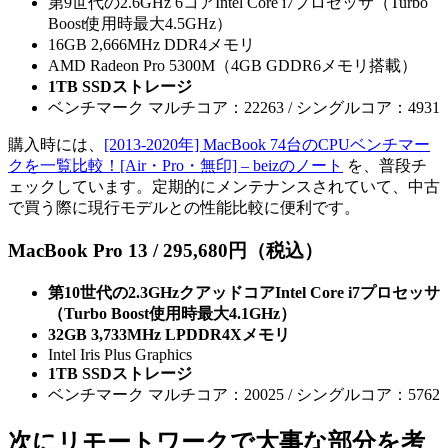
第9世代の2.6GHz 6コアIntel Core i7プロセッサ（Turbo
Boost使用時最大4.5GHz）
16GB 2,666MHz DDR4メモリ
AMD Radeon Pro 5300M（4GB GDDR6メ‍モ‍リ搭載）
1TB SSDストレージ
ベンチマーク マルチコア：22263 / シングルコア：4931
購入時には、
[2013-2020年] MacBook 74台のCPUベンチマー
クを一覧比較！[Air・Pro・無印] – beizのノート
を、普段チ
ェックしています。定期的にメンテナンスされていて、中古
で買う際に現行モデルとの性能比較に便利です。
MacBook Pro 13 / 295,680円（税込）
第10世代の2.3GHzクアッドコアIntel Core i7プロセッサ
（Turbo Boost使用時最大4.1GHz）
32GB 3,733MHz LPDDR4Xメモリ
Intel Iris Plus Graphics
1TB SSDストレージ
ベンチマーク マルチコア：20025 / シングルコア：5762
次にリモートワークで大事な部分を考