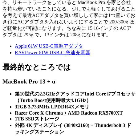
今、リモートワークをしていると MacBook Pro を家と会社
を持ち歩いていることになる。少しでも軽くしてあげること
を考えて最近ACアダプタを買い増しして家には1つ置いてお
き鞄にACアダプタを入れないようにすることで 200-300g ほ
ど軽量化が可能になります。ちなみに 15.16インチの ACア
ダプタは 295g で、13インチは 208g になります。
Apple 61W USB-C電源アダプタ
RAVPower 61W USB-C 急速充電器
最終的なところでは
MacBook Pro 13 + α
第10世代の2.3GHzクアッドコアIntel Core i7プロセッサ
（Turbo Boost使用時最大4.1GHz）
32GB 3,733MHz LPDDR4Xメモリ
Razer Core X Chroma + AMD Radeon RX5700XT
1TB SSDストレージ
外部 4K ディスプレイ (3840x2160) + Thunderbolt 3 ド
ッキングステーション