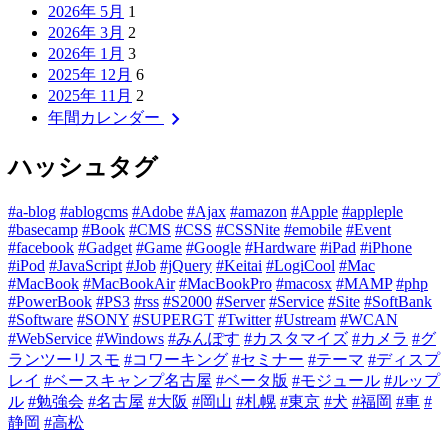
2026年 5月
1
2026年 3月
2
2026年 1月
3
2025年 12月
6
2025年 11月
2
chevron_right
年間カレンダー
ハッシュタグ
#a-blog
#ablogcms
#Adobe
#Ajax
#amazon
#Apple
#appleple
#basecamp
#Book
#CMS
#CSS
#CSSNite
#emobile
#Event
#facebook
#Gadget
#Game
#Google
#Hardware
#iPad
#iPhone
#iPod
#JavaScript
#Job
#jQuery
#Keitai
#LogiCool
#Mac
#MacBook
#MacBookAir
#MacBookPro
#macosx
#MAMP
#php
#PowerBook
#PS3
#rss
#S2000
#Server
#Service
#Site
#SoftBank
#Software
#SONY
#SUPERGT
#Twitter
#Ustream
#WCAN
#WebService
#Windows
#みんぽす
#カスタマイズ
#カメラ
#グ
ランツーリスモ
#コワーキング
#セミナー
#テーマ
#ディスプ
レイ
#ベースキャンプ名古屋
#ベータ版
#モジュール
#ルップ
ル
#勉強会
#名古屋
#大阪
#岡山
#札幌
#東京
#犬
#福岡
#車
#
静岡
#高松