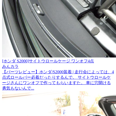
[ホンダ S2000]サイトウロールケージ ワンオフ4点
みんカラ
【パーツレビュー】ホンダ/S2000装着 | 走行会によっては、4
点式ロールバー必着だったりするんで。 サイトウロールケ
ージさんにワンオフで作ってもらいますた。 車に穴開ける
勇気もないんで...