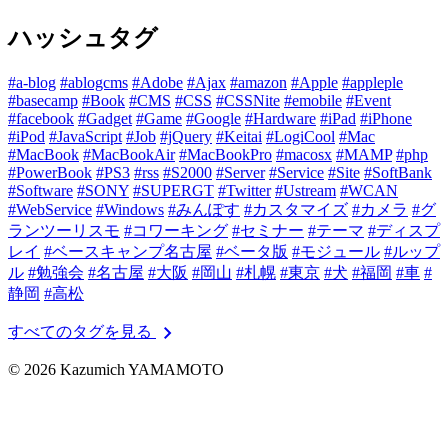
ハッシュタグ
#a-blog
#ablogcms
#Adobe
#Ajax
#amazon
#Apple
#appleple
#basecamp
#Book
#CMS
#CSS
#CSSNite
#emobile
#Event
#facebook
#Gadget
#Game
#Google
#Hardware
#iPad
#iPhone
#iPod
#JavaScript
#Job
#jQuery
#Keitai
#LogiCool
#Mac
#MacBook
#MacBookAir
#MacBookPro
#macosx
#MAMP
#php
#PowerBook
#PS3
#rss
#S2000
#Server
#Service
#Site
#SoftBank
#Software
#SONY
#SUPERGT
#Twitter
#Ustream
#WCAN
#WebService
#Windows
#みんぽす
#カスタマイズ
#カメラ
#グ
ランツーリスモ
#コワーキング
#セミナー
#テーマ
#ディスプ
レイ
#ベースキャンプ名古屋
#ベータ版
#モジュール
#ルップ
ル
#勉強会
#名古屋
#大阪
#岡山
#札幌
#東京
#犬
#福岡
#車
#
静岡
#高松
chevron_right
すべてのタグを見る
© 2026 Kazumich YAMAMOTO