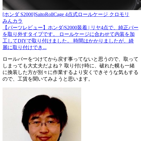
[ホンダ S2000]SaitoRollCage 4点式ロールケージ クロモリ
みんカラ
【パーツレビュー】ホンダ/S2000装着 | リヤ4点で、純正バー
を取り外すタイプです。 ロールケージに合わせて内装を加
工してDIYで取り付けました。 時間はかかりましたが、綺
麗に取り付けでき...
ロールバーをつけてから戻す事ってないと思うので、取って
しまっても大丈夫だよね？ 取り付け時に、破れた幌も一緒
に換装した方が別々に作業するより安くできそうな気もする
ので、工賃を聞いてみようと思います。