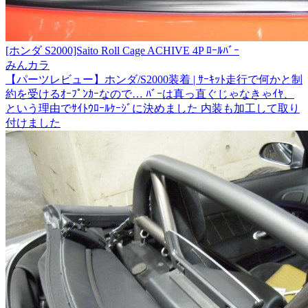
[ホンダ S2000]Saito Roll Cage ACHIVE 4P ﾛｰﾙﾊﾞｰ
みんカラ
【パーツレビュー】ホンダ/S2000装着 | ｻｰｷｯﾄ走行で何かと制
約を受けるｵｰﾌﾟﾝｶｰなので… ﾊﾞｰは真っ直ぐじゃなきゃｲﾔ、
という理由でｻｲﾄｳﾛｰﾙｹｰｼﾞに決めました 内装も加工して取り
付けました