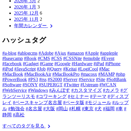
2026年 3月
2
2026年 1月
3
2025年 12月
6
2025年 11月
2
chevron_right
年間カレンダー
ハッシュタグ
#a-blog
#ablogcms
#Adobe
#Ajax
#amazon
#Apple
#appleple
#basecamp
#Book
#CMS
#CSS
#CSSNite
#emobile
#Event
#facebook
#Gadget
#Game
#Google
#Hardware
#iPad
#iPhone
#iPod
#JavaScript
#Job
#jQuery
#Keitai
#LogiCool
#Mac
#MacBook
#MacBookAir
#MacBookPro
#macosx
#MAMP
#php
#PowerBook
#PS3
#rss
#S2000
#Server
#Service
#Site
#SoftBank
#Software
#SONY
#SUPERGT
#Twitter
#Ustream
#WCAN
#WebService
#Windows
#みんぽす
#カスタマイズ
#カメラ
#グ
ランツーリスモ
#コワーキング
#セミナー
#テーマ
#ディスプ
レイ
#ベースキャンプ名古屋
#ベータ版
#モジュール
#ルップ
ル
#勉強会
#名古屋
#大阪
#岡山
#札幌
#東京
#犬
#福岡
#車
#
静岡
#高松
chevron_right
すべてのタグを見る