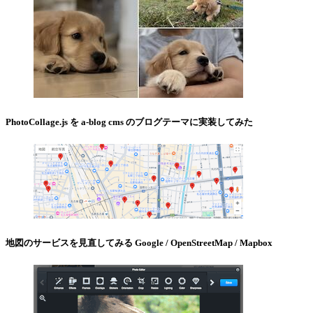
PhotoCollage.js を a-blog cms のブログテーマに実装してみた
地図のサービスを見直してみる Google / OpenStreetMap / Mapbox