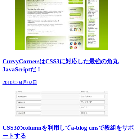
CurvyCornersはCSS3に対応した最強の角丸
JavaScriptだ！
2010年04月02日
CSS3のcolumnを利用してa-blog cmsで段組をサポ
ートする