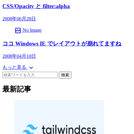
CSS/Opacity と filter:alpha
2008年06月28日
broken_image
No Image
ココ Windows IE でレイアウトが崩れてますね
2008年04月10日
expand_more
もっと見る
検索
最新記事