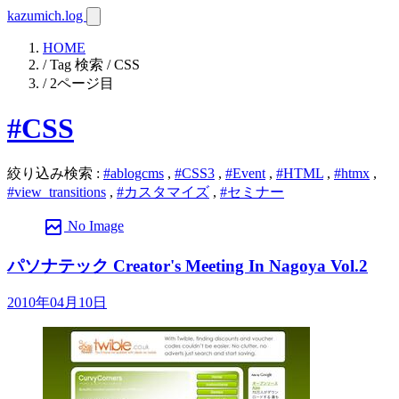
kazumich.log
HOME
/ Tag 検索 / CSS
/ 2ページ目
#CSS
絞り込み検索
:
#ablogcms
,
#CSS3
,
#Event
,
#HTML
,
#htmx
,
#view_transitions
,
#カスタマイズ
,
#セミナー
broken_image
No Image
パソナテック Creator's Meeting In Nagoya Vol.2
2010年04月10日